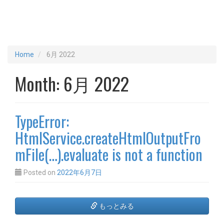
Home
6月 2022
Month:
6月 2022
TypeError:
HtmlService.createHtmlOutputFro
mFile(…).evaluate is not a function
Posted on
2022年6月7日
もっとみる