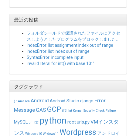
最近の投稿
フォルダシールドで保護されたファイルにアクセ
スしようとしたプログラムをブロックしました。
IndexError: list assignment index out of range
IndexError: list index out of range
SyntaxError: incomplete input
invalid literal for int() with base 10: ”
タグクラウド
Android
Error
Android Studio
django
)
:
Amazon
GCP
Message
GAS
if文
int
Kernel Security Check Failure
python
VMインスタ
MySQL
root
urls.py
print文
Wordpress
ンス
アンドロイ
Windows10
Wndows11