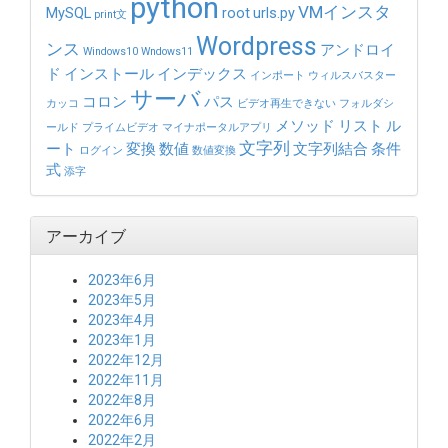
python
VMインスタ
MySQL
root
urls.py
print文
Wordpress
ンス
アンドロイ
Windows10
Wndows11
ド
インストール
インデックス
インポート
ウィルスバスター
サーバ
コロン
パス
カッコ
ビデオ再生できない
フォルダシ
メソッド
リスト
ル
ールド
プライムビデオ
マイナポータルアプリ
文字列
ート
変換
数値
文字列結合
条件
ログイン
数値変換
式
添字
アーカイブ
2023年6月
2023年5月
2023年4月
2023年1月
2022年12月
2022年11月
2022年8月
2022年6月
2022年2月