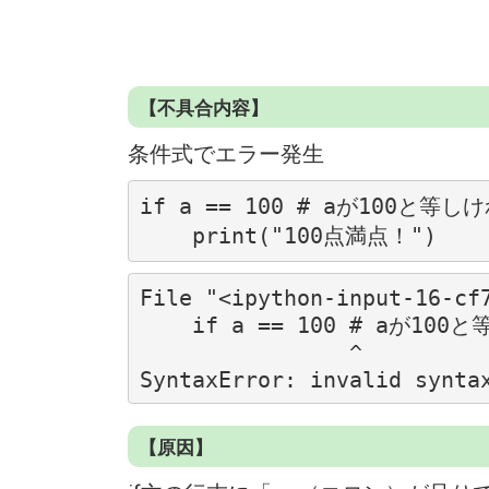
【不具合内容】
条件式でエラー発生
if a == 100 # aが100と等
    print("100点満点！")
File "<ipython-input-16-cf7
    if a == 100 # aが100と等しければ、print()関数を実行する

                ^

SyntaxError: invalid synta
【原因】