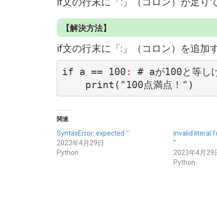
if文の行末に「:」（コロン）が足り
【解決方法】
if文の行末に「:」（コロン）を追加
if a == 100
:
 # aが100と等し
    print("100点満点！")
関連
SyntaxError: expected ‘:’
invalid literal 
2023年4月29日
”
Python
2023年4月29
Python