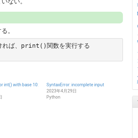
ていない。
する。
ければ、print()関数を実行する

for int() with base 10:
SyntaxError: incomplete input
2023年4月29日
日
Python