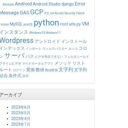
Android
Error
Android Studio
django
)
:
Amazon
GCP
Message
GAS
if文
int
Kernel Security Check
python
VM
MySQL
root
urls.py
Failure
print文
インスタンス
Windows10
Wndows11
Wordpress
アンドロイド
インストール
インデックス
コロ
インポート
ウィルスバスター
カッコ
サーバ
ン
パス
ビデオ再生できない
フォルダシールド
メソッド
リスト
プライムビデオ
マイナポータルアプリ
文字列
ルート
変換
数値
文字列
ログイン
数値変換
結合
条件式
添字
アーカイブ
2023年6月
2023年5月
2023年4月
2023年1月